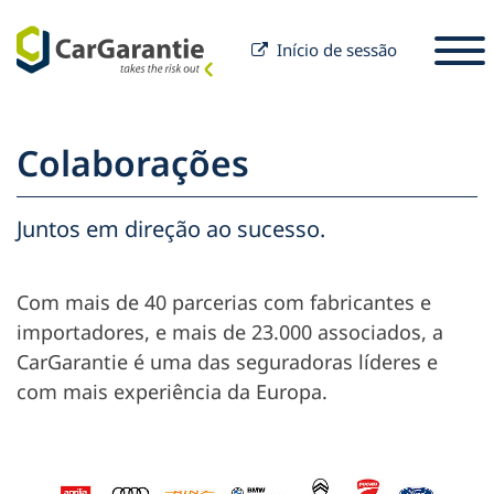
Início de sessão
Saltar para o conteúdo
Selecione o seu país
Por favor, selecione um idioma
S
Colaborações
Sócio
Proprietário do veículo
Juntos em direção ao sucesso.
Parceiros
Serviço e Apoio
Para proprietários de veículos
Com mais de 40 parcerias com fabricantes e
Empresa
importadores, e mais de 23.000 associados, a
CarGarantie é uma das seguradoras líderes e
com mais experiência da Europa.