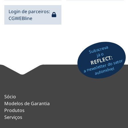
Login de parceiros:
CGWEBline
Subscreva
já o
REFLECT:
a newsletter do setor
automóvel
Sócio
Modelos de Garantia
Produtos
Serviços