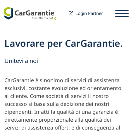
Login Partner
Vai al contenuto
Selezione paese
Selezione lingua
S
Lavorare per CarGarantie.
Partner
Proprietario del veicolo
Unitevi a noi
Servizi di assistenza e
Partner
CarGarantie è sinonimo di servizi di assistenza
Carriera
supporto
esclusivi, costante evoluzione ed orientamento
Proprietario del veicolo
Stampa
al cliente. Come società di servizi il nostro
Aziende
successo si basa sulla dedizione dei nostri
dipendenti. Infatti la qualità di una garanzia è
direttamente proporzionale alla qualità dei
servizi di assistenza offerti e di conseguenza al