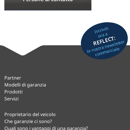
Iscriviti
ora a
REFLECT:
la nostra newsletter
commerciale
Partner
Modelli di garanzia
Prodotti
Servizi
Proprietario del veicolo
Che garanzie ci sono?
Quali sono i vantaggi di una garanzia?