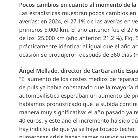
Pocos cambios en cuanto al momento de la 
Las estadísticas muestran pocos cambios en
averías: en 2024, el 27,1% de las averías en 
primeros 5.000 km. El año anterior fue el 27,
de los 25.000 km (año anterior: 21,2 %), Fig. 
prácticamente idéntica: al igual que el año an
ocasión se produjeron después de 360 días (Fi
Ángel Mellado, director de CarGarantie Esp
"El aumento de los costes medios de reparaci
de
puls
ya había constatado que la mayoría de
automovilística esperaban un aumento de prec
habíamos pronosticado que la subida continu
manera muy significativa: el año pasado ya 
40 euros, y este año el incremento ha sido 
hay indicios de que ya se haya tocado techo: 
numerosas crisis hacen temer nuevos aumento