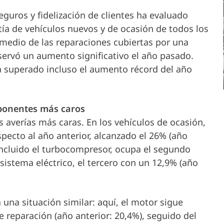
vehículo
Socios
eguros y fidelización de clientes ha evaluado
Carrera
ía de vehículos nuevos y de ocasión de todos los
Propietario del vehículo
 medio de las reparaciones cubiertas por una
Servicio y
servó un aumento significativo el año pasado.
ha superado incluso el aumento récord del año
Soporte
mponentes más caros
 averías más caras. En los vehículos de ocasión,
Empresa
ecto al año anterior, alcanzado el 26% (año
 incluido el turbocompresor, ocupa el segundo
 sistema eléctrico, el tercero con un 12,9% (año
 una situación similar: aquí, el motor sigue
 reparación (año anterior: 20,4%), seguido del