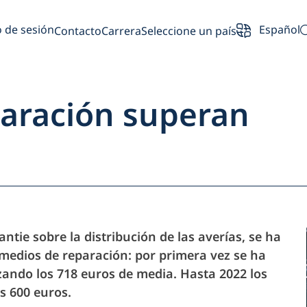
o de sesión
Español
Contacto
Carrera
Seleccione un país
paración superan
eral de la página inicial
Socios
ntie sobre la distribución de las averías, se ha
medios de reparación: por primera vez se ha
Propietario de
zando los 718 euros de media. Hasta 2022 los
s 600 euros.