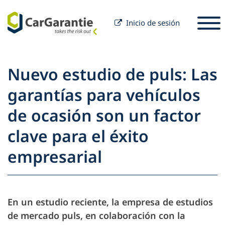
Inicio de sesión
Saltar al contenido
Seleccione un país
Por favor, seleccione un idioma
S
Nuevo estudio de puls: Las
Socios
garantías para vehículos
Propietario del vehículo
de ocasión son un factor
Socios
Servicio y Soporte
Propietario del vehículo
clave para el éxito
Carrera
Empresa
empresarial
En un estudio reciente, la empresa de estudios
de mercado puls, en colaboración con la