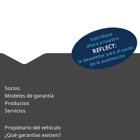
Suscríbase
ahora a nuestro
REFLECT:
la Newsletter para el sector
de la automoción
Socios
Modelos de garantía
Productos
Servicios
Propietario del vehículo
¿Qué garantías existen?