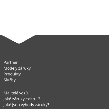
Partner
Modely záruky
Produkty
Služby
Majitelé vozů
Jaké záruky existují?
Jaké jsou výhody záruky?