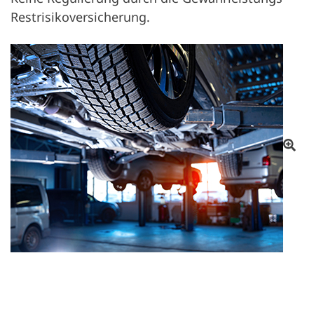
Restrisikoversicherung.
Ote