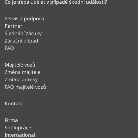
Co je třeba udělat v případě škodní události?
Servis a podpora
Partner
Sjednání záruky
Záruční případ
FAQ
Majitelé vozů
Změna majitele
Změna adresy
FAQ majitelé vozů
Kontakt
Firma
Spolupráce
International