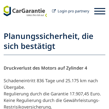
Login pro partnery
Přeskočit na obsah
Výběr země
Prosím, zvolte jazyk
St
Planungssicherheit, die
Partner
sich bestätigt
Majitelé vozů
Partner
Servis a podpora
Majitelé vozů
Druckverlust des Motors auf Zylinder 4
Kariéra
Firma
Schadeneintritt 836 Tage und 25.175 km nach
Übergabe.
Regulierung durch die Garantie 17.907,45 Euro.
Keine Regulierung durch die Gewährleistungs-
Restrisikoversicherung.