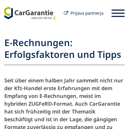
Prijava partnerja
Preskoči na vsebino
Izbira države
Prosimo izberite jezik
St
E-Rechnungen:
Partner
Erfolgsfaktoren und Tipps
Lastnik vozila
Partner
Servis in podpora
Lastnik vozila
Seit über einem halben Jahr sammelt nicht nur
Naše podjetje
der Kfz-Handel erste Erfahrungen mit dem
Empfang von E-Rechnungen, meist im
hybriden ZUGFeRD-Format. Auch CarGarantie
hat sich frühzeitig mit der Thematik
beschäftigt und ist in der Lage, die gängigen
Formate zuverlässig zu empfangen und zu