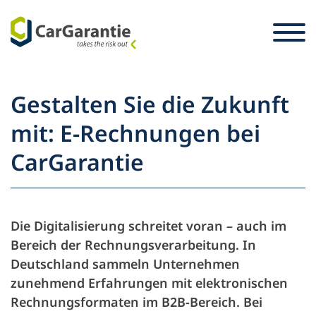
Sari la conținut
Selecție țară
Vă rugăm selectați o limbă.
St
Gestalten Sie die Zukunft
Partener
mit: E-Rechnungen bei
Proprietarul vehiculului
CarGarantie
Partener
Service şi asistenţă
Proprietarul vehiculului
Firme
Die Digitalisierung schreitet voran – auch im
Bereich der Rechnungsverarbeitung. In
Deutschland sammeln Unternehmen
zunehmend Erfahrungen mit elektronischen
Rechnungsformaten im B2B-Bereich. Bei