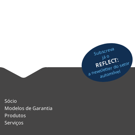
Subscreva
já o
REFLECT:
a newsletter do setor
automóvel
Sócio
Modelos de Garantia
Produtos
Serviços