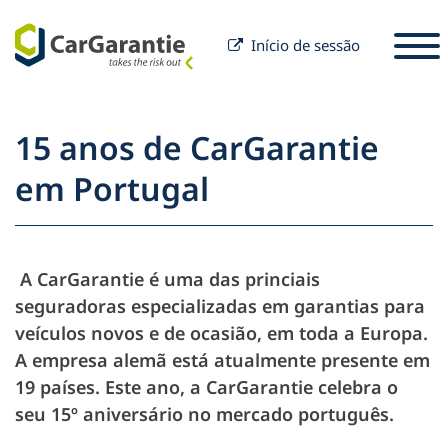
Início de sessão
Saltar para o conteúdo
Selecione o seu país
Por favor, selecione um idioma
S
15 anos de CarGarantie
Sócio
em Portugal
Proprietário do veículo
Parceiros
Serviço e Apoio
Para proprietários de veículos
A CarGarantie é uma das princiais
Empresa
seguradoras especializadas em garantias para
veículos novos e de ocasião, em toda a Europa.
A empresa alemã está atualmente presente em
19 países. Este ano, a CarGarantie celebra o
seu 15º aniversário no mercado português.