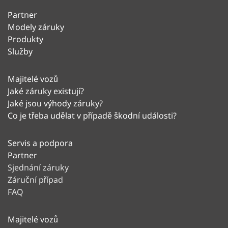
Partner
Modely záruky
Produkty
Služby
Majitelé vozů
Jaké záruky existují?
Jaké jsou výhody záruky?
Co je třeba udělat v případě škodní události?
Servis a podpora
Partner
Sjednání záruky
Záruční případ
FAQ
Majitelé vozů