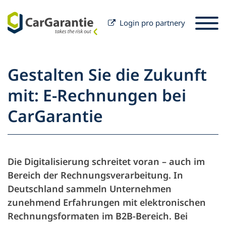
Login pro partnery
Přeskočit na obsah
Výběr země
Prosím, zvolte jazyk
St
Gestalten Sie die Zukunft
Partner
mit: E-Rechnungen bei
Majitelé vozů
CarGarantie
Partner
Servis a podpora
Majitelé vozů
Kariéra
Firma
Die Digitalisierung schreitet voran – auch im
Bereich der Rechnungsverarbeitung. In
Deutschland sammeln Unternehmen
zunehmend Erfahrungen mit elektronischen
Rechnungsformaten im B2B-Bereich. Bei