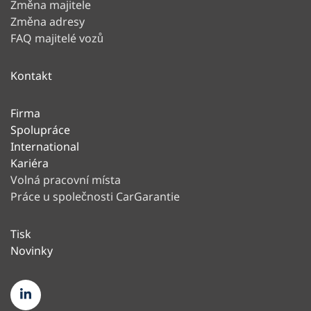
Změna majitele
Změna adresy
FAQ majitelé vozů
Kontakt
Firma
Spolupráce
International
Kariéra
Volná pracovní místa
Práce u společnosti CarGarantie
Tisk
Novinky