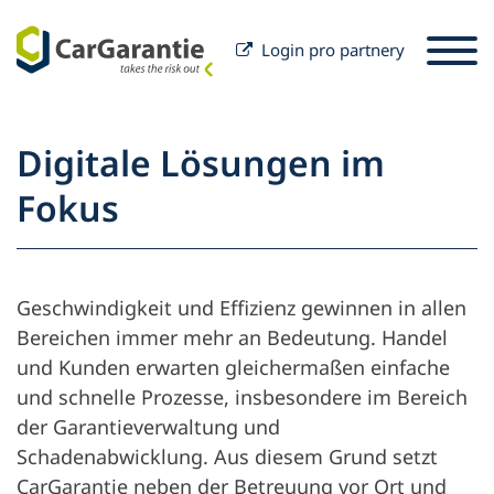
Login pro partnery
Přeskočit na obsah
Výběr země
Prosím, zvolte jazyk
St
Digitale Lösungen im
Partner
Fokus
Majitelé vozů
Partner
Servis a podpora
Majitelé vozů
Geschwindigkeit und Effizienz gewinnen in allen
Kariéra
Firma
Bereichen immer mehr an Bedeutung. Handel
und Kunden erwarten gleichermaßen einfache
und schnelle Prozesse, insbesondere im Bereich
der Garantieverwaltung und
Schadenabwicklung. Aus diesem Grund setzt
CarGarantie neben der Betreuung vor Ort und