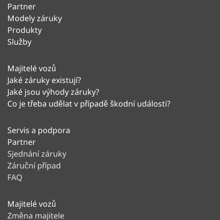
Partner
Modely záruky
Produkty
Služby
Majitelé vozů
Jaké záruky existují?
Jaké jsou výhody záruky?
Co je třeba udělat v případě škodní události?
Servis a podpora
Partner
Sjednání záruky
Záruční případ
FAQ
Majitelé vozů
Změna majitele