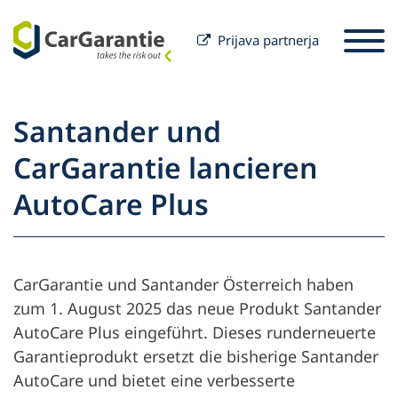
Prijava partnerja
Preskoči na vsebino
Izbira države
Prosimo izberite jezik
St
Santander und
Partner
CarGarantie lancieren
Lastnik vozila
AutoCare Plus
Partner
Servis in podpora
Lastnik vozila
Naše podjetje
CarGarantie und Santander Österreich haben
zum 1. August 2025 das neue Produkt Santander
AutoCare Plus eingeführt. Dieses runderneuerte
Garantieprodukt ersetzt die bisherige Santander
AutoCare und bietet eine verbesserte