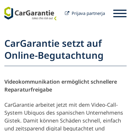
Prijava partnerja
Preskoči na vsebino
Izbira države
Prosimo izberite jezik
St
CarGarantie setzt auf
Partner
Online-Begutachtung
Lastnik vozila
Partner
Servis in podpora
Lastnik vozila
Videokommunikation ermöglicht schnellere
Naše podjetje
Reparaturfreigabe
CarGarantie arbeitet jetzt mit dem Video-Call-
System Ubiquos des spanischen Unternehmens
Gistek. Damit können Schäden schnell, einfach
und zeitsparend digital begutachtet und