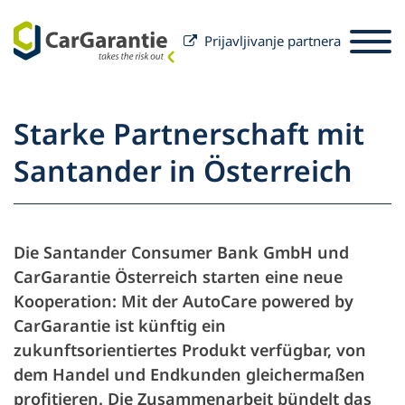
Prijavljivanje partnera
Preskoči na sadržaj
Odabir zemlje
Odaberite jezik
St
Starke Partnerschaft mit
Partneri
Santander in Österreich
Vlasnik vozila
Partneri
Usluga i podrška
Vlasnik vozila
Die Santander Consumer Bank GmbH und
O društvu CarGarantie
CarGarantie Österreich starten eine neue
Kooperation: Mit der
AutoCare powered by
CarGarantie
ist künftig ein
zukunftsorientiertes Produkt verfügbar, von
dem Handel und Endkunden gleichermaßen
profitieren. Die Zusammenarbeit bündelt das