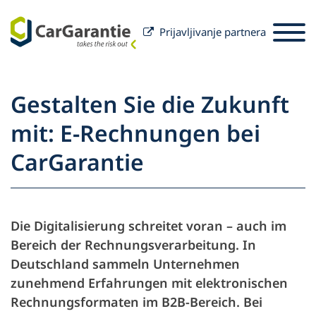
Prijavljivanje partnera
Preskoči na sadržaj
Odabir zemlje
Odaberite jezik
St
Gestalten Sie die Zukunft
Partneri
mit: E-Rechnungen bei
Vlasnik vozila
CarGarantie
Partneri
Usluga i podrška
Vlasnik vozila
O društvu CarGarantie
Die Digitalisierung schreitet voran – auch im
Bereich der Rechnungsverarbeitung. In
Deutschland sammeln Unternehmen
zunehmend Erfahrungen mit elektronischen
Rechnungsformaten im B2B-Bereich. Bei