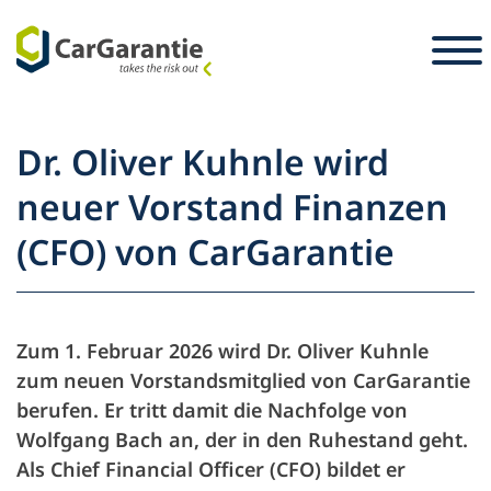
Zum Inhalt springen
Länderauswahl
Sprachauswahl
S
Dr. Oliver Kuhnle wird
Partner
neuer Vorstand Finanzen
Fahrzeughalter
(CFO) von CarGarantie
Partner
Service & Support
Fahrzeughalter
Karriere
Unternehmen
Zum 1. Februar 2026 wird Dr. Oliver Kuhnle
Presse
zum neuen Vorstandsmitglied von CarGarantie
berufen. Er tritt damit die Nachfolge von
Wolfgang Bach an, der in den Ruhestand geht.
Als Chief Financial Officer (CFO) bildet er