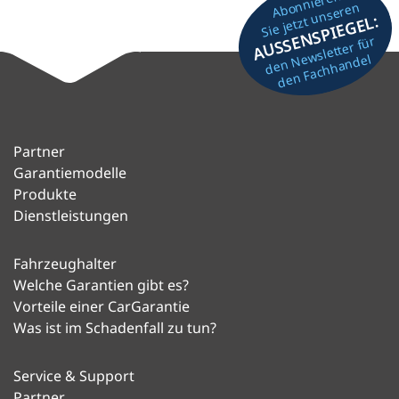
Abonnieren
Sie jetzt unseren
AUSSENSPIEGEL:
den Newsletter für
den Fachhandel
Partner
Garantiemodelle
Produkte
Dienstleistungen
Fahrzeughalter
Welche Garantien gibt es?
Vorteile einer CarGarantie
Was ist im Schadenfall zu tun?
Service & Support
Partner