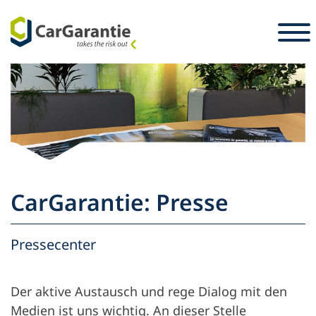
Zum Inhalt springen
Länderauswahl
Sprachauswahl
S
Partner
Fahrzeughalter
Partner
Service & Support
Fahrzeughalter
CarGarantie: Presse
Karriere
Unternehmen
Presse
Pressecenter
Der aktive Austausch und rege Dialog mit den
Medien ist uns wichtig. An dieser Stelle