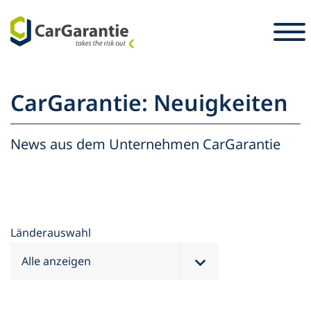
Zum Inhalt springen
Länderauswahl
Sprachauswahl
S
CarGarantie: Neuigkeiten
Partner
Fahrzeughalter
News aus dem Unternehmen CarGarantie
Partner
Service & Support
Fahrzeughalter
Karriere
Unternehmen
Presse
Länderauswahl