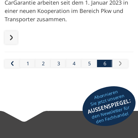
CarGarantie arbeiten seit dem 1. Januar 2023 in
einer neuen Kooperation im Bereich Pkw und
Transporter zusammen.
1
2
3
4
5
6
Gehe zur Seite
Gehe zur Seite
Gehe zur Seite
Gehe zur Seite
Gehe zur Seite
Aktuelle Seite:
vorheriges
nächst
Abonnieren
Sie jetzt unseren
AUSSENSPIEGEL:
den Newsletter für
den Fachhandel