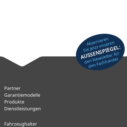
Abonnieren
Sie jetzt unseren
AUSSENSPIEGEL:
den Newsletter für
den Fachhandel
Partner
Garantiemodelle
Produkte
Dienstleistungen
Fahrzeughalter