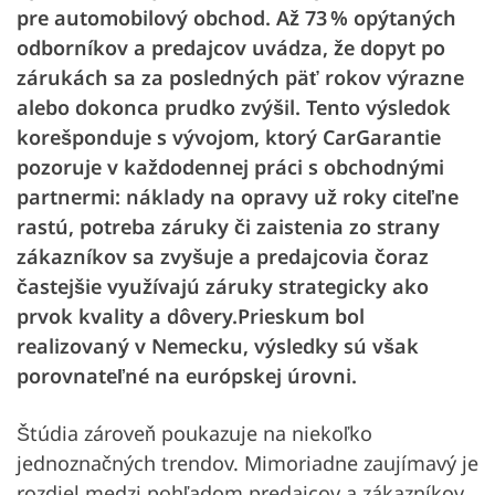
pre automobilový obchod. Až 73 % opýtaných
odborníkov a predajcov uvádza, že dopyt po
zárukách sa za posledných päť rokov výrazne
alebo dokonca prudko zvýšil. Tento výsledok
korešponduje s vývojom, ktorý CarGarantie
pozoruje v každodennej práci s obchodnými
partnermi: náklady na opravy už roky citeľne
rastú, potreba záruky či zaistenia zo strany
zákazníkov sa zvyšuje a predajcovia čoraz
častejšie využívajú záruky strategicky ako
prvok kvality a dôvery.
Prieskum bol
realizovaný v Nemecku, výsledky sú však
porovnateľné na európskej úrovni.
Štúdia zároveň poukazuje na niekoľko
jednoznačných trendov. Mimoriadne zaujímavý je
rozdiel medzi pohľadom predajcov a zákazníkov