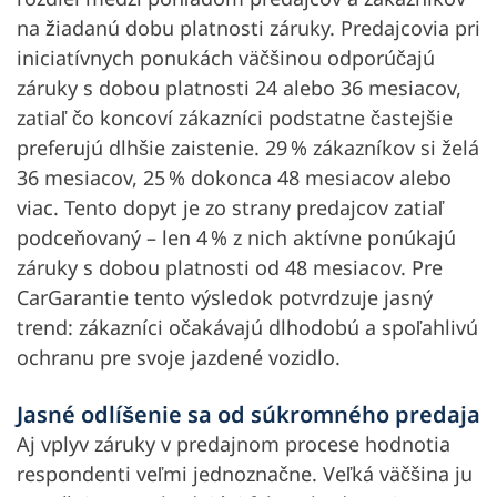
na žiadanú dobu platnosti záruky. Predajcovia pri
iniciatívnych ponukách väčšinou odporúčajú
záruky s dobou platnosti 24 alebo 36 mesiacov,
zatiaľ čo koncoví zákazníci podstatne častejšie
preferujú dlhšie zaistenie. 29 % zákazníkov si želá
36 mesiacov, 25 % dokonca 48 mesiacov alebo
viac. Tento dopyt je zo strany predajcov zatiaľ
podceňovaný – len 4 % z nich aktívne ponúkajú
záruky s dobou platnosti od 48 mesiacov. Pre
CarGarantie tento výsledok potvrdzuje jasný
trend: zákazníci očakávajú dlhodobú a spoľahlivú
ochranu pre svoje jazdené vozidlo.
Jasné odlíšenie sa od súkromného predaja
Aj vplyv záruky v predajnom procese hodnotia
respondenti veľmi jednoznačne. Veľká väčšina ju