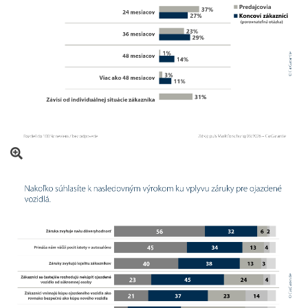
Otvoriť obrázok v prekrytí