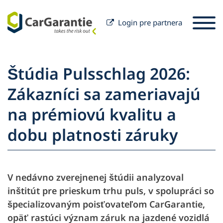
Login pre partnera
Preskočiť na obsah
Výber krajiny
Prosím vyberte jazyk
St
Štúdia Pulsschlag 2026:
Partner
Zákazníci sa zameriavajú
Majiteľ vozidla
na prémiovú kvalitu a
Partner
Servis a podpora
Majiteľ vozidla
dobu platnosti záruky
Firma
V nedávno zverejnenej štúdii analyzoval
inštitút pre prieskum trhu puls, v spolupráci so
špecializovaným poisťovateľom CarGarantie,
opäť rastúci význam záruk na jazdené vozidlá