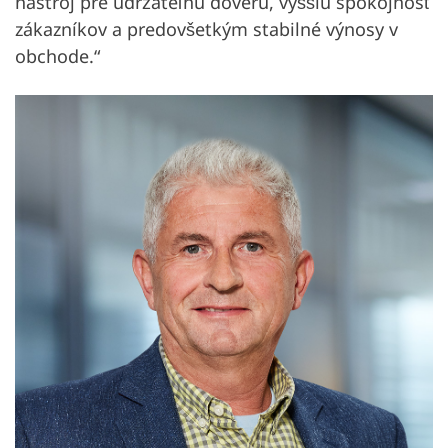
nástroj pre udržateľnú dôveru, vyššiu spokojnosť
zákazníkov a predovšetkým stabilné výnosy v
obchode.“