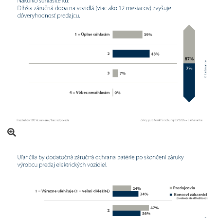
Otvoriť obrázok v prekrytí