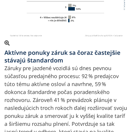
Otvoriť obrázok v prekrytí
Aktívne ponuky záruk sa čoraz častejšie
stávajú štandardom
Záruky pre jazdené vozidlá sú dnes pevnou
súčasťou predajného procesu: 92 % predajcov
túto tému aktívne osloví a navrhne, 59 %
dokonca štandardne počas poradenského
rozhovoru. Zároveň 41 % prevádzok plánuje v
nasledujúcich troch rokoch ďalej rozširovať svoju
ponuku záruk a smerovať ju k vyššej kvalite taríf
a širšiemu rozsahu plnení. Potvrdzuje sa tak
jasný trend v odbore, ktorý stavia na kvalite,