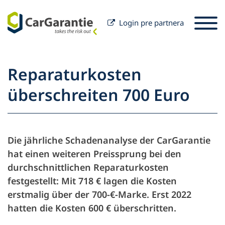
Login pre partnera
Preskočiť na obsah
Výber krajiny
Prosím vyberte jazyk
St
Reparaturkosten
Partner
überschreiten 700 Euro
Majiteľ vozidla
Partner
Servis a podpora
Majiteľ vozidla
Die jährliche Schadenanalyse der CarGarantie
Firma
hat einen weiteren Preissprung bei den
durchschnittlichen Reparaturkosten
festgestellt: Mit 718 € lagen die Kosten
erstmalig über der 700-€-Marke. Erst 2022
hatten die Kosten 600 € überschritten.