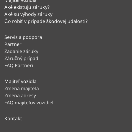
Majiteľ vozidla
Aké existujú záruky?
Aké sú výhody záruky
Čo robiť v prípade škodovej udalosti?
Servis a podpora
Partner
Zadanie záruky
Záručný prípad
FAQ Partneri
Majiteľ vozidla
Zmena majiteľa
Zmena adresy
FAQ majiteľov vozidiel
Kontakt