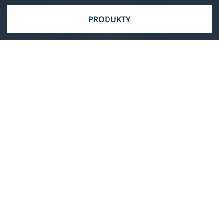
PRODUKTY
Servis a podpora
Radi Vás podporíme