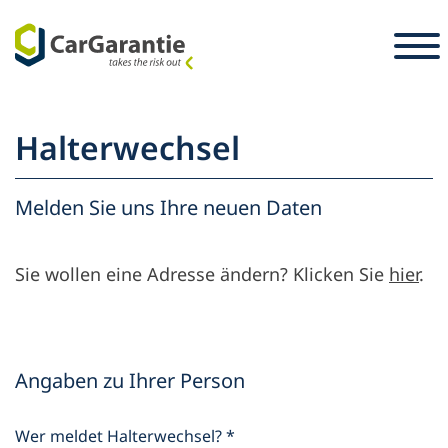
Zum Inhalt springen
Länderauswahl
Sprachauswahl
S
Halterwechsel
Partner
Fahrzeughalter
Melden Sie uns Ihre neuen Daten
Partner
Service & Support
Fahrzeughalter
Sie wollen eine Adresse ändern? Klicken Sie
hier
.
Karriere
Unternehmen
Presse
Angaben zu Ihrer Person
Wer meldet Halterwechsel?
*