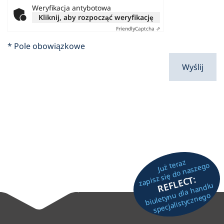
Weryfikacja antybotowa
Kliknij, aby rozpocząć weryfikację
Friendly
Captcha ⇗
* Pole obowiązkowe
Wyślij
Już teraz
zapisz się do naszego
REFLECT:
biuletynu dla handlu
specjalistycznego