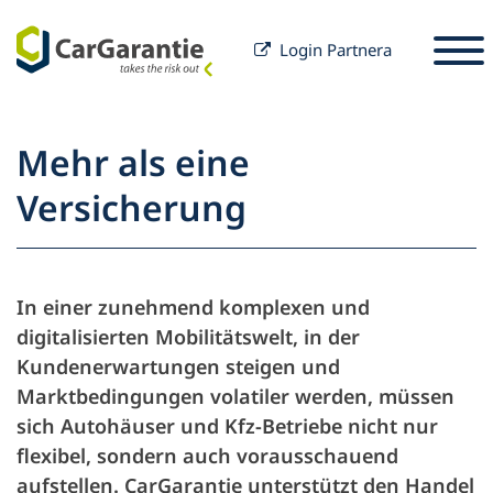
Login Partnera
Przejdź do treści
Wybór kraju
Wybierz język
S
Mehr als eine
Partnerzy
Versicherung
Właściciel pojazdu
Serwis i wsparcie
Partnerzy
In einer zunehmend komplexen und
Kariera
techniczne
Właściciel pojazdu
digitalisierten Mobilitätswelt, in der
Kundenerwartungen steigen und
Firma
Marktbedingungen volatiler werden, müssen
sich Autohäuser und Kfz-Betriebe nicht nur
flexibel, sondern auch vorausschauend
aufstellen. CarGarantie unterstützt den Handel