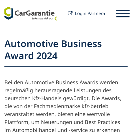
Login Partnera
Przejdź do treści
Wybór kraju
Wybierz język
S
Automotive Business
Partnerzy
Award 2024
Właściciel pojazdu
Serwis i wsparcie
Partnerzy
Bei den Automotive Business Awards werden
Kariera
techniczne
Właściciel pojazdu
regelmäßig herausragende Leistungen des
deutschen Kfz-Handels gewürdigt. Die Awards,
Firma
die von der Fachmedienmarke
kfz-betrieb
veranstaltet werden, bieten eine wertvolle
Plattform, um Neuerungen und Best Practices
im Automobilhandel und -service zu erkennen