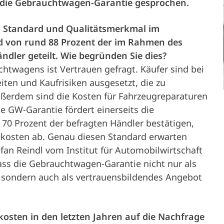
m die Gebrauchtwagen-Garantie gesprochen.
pojazdu
Partnerzy
Kariera
s Standard und Qualitätsmerkmal im
Właściciel pojazdu
rd von rund 88 Prozent der im Rahmen des
Serwis i
dler geteilt. Wie begründen Sie dies?
htwagens ist Vertrauen gefragt. Käufer sind bei
ten und Kaufrisiken ausgesetzt, die zu
wsparcie
ßerdem sind die Kosten für Fahrzeugreparaturen
ne GW-Garantie fördert einerseits die
techniczne
 70 Prozent der befragten Händler bestätigen,
gekosten ab. Genau diesen Standard erwarten
tefan Reindl vom Institut für Automobilwirtschaft
dass die Gebrauchtwagen-Garantie nicht nur als
Firma
, sondern auch als vertrauensbildendes Angebot
kosten in den letzten Jahren auf die Nachfrage