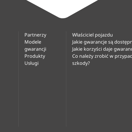
Partnerzy
Właściciel pojazdu
Modele
Jakie gwarancje są dostęp
gwarancji
Jakie korzyści daje gwaran
Produkty
Co należy zrobić w przyp
Usługi
szkody?