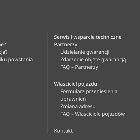
Serwis i wsparcie techniczne
ne?
Partnerzy
cja?
Udzielanie gwarancji
adku powstania
Zdarzenie objęte gwarancją
FAQ – Partnerzy
Właściciel pojazdu
Formularz przeniesienia
uprawnień
Zmiana adresu
FAQ – Właściciele pojazdów
Kontakt