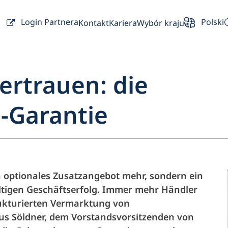
Login Partnera
Polski
Kontakt
Kariera
Wybór kraju
Vertrauen: die
-Garantie
d menu
Partnerzy
 optionales Zusatzangebot mehr, sondern ein
altigen Geschäftserfolg. Immer mehr Händler
Właściciel
rukturierten Vermarktung von
us Söldner, dem Vorstandsvorsitzenden von