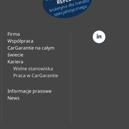
biuletynu dla handlu
specjalistycznego
Firma
Współpraca
CarGarantie na całym
świecie
Kariera
Wolne stanowiska
Praca w CarGarantie
Informacje prasowe
News