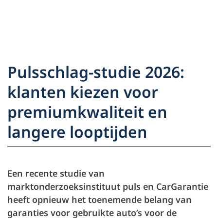
Landkeuze
Selecteer taal
S
Partners
Ga naar de inhoud
Voertuigeigenaar
Pulsschlag-studie 2026:
Service en
Partner
klanten kiezen voor
Carrière
ondersteuning
Voertuigeigenaar
premiumkwaliteit en
Pers
De onderneming
langere looptijden
Een recente studie van
marktonderzoeksinstituut puls en CarGarantie
heeft opnieuw het toenemende belang van
garanties voor gebruikte auto’s voor de