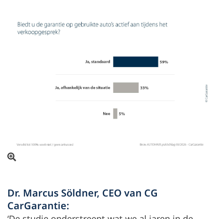
Open beeld in overlay
Dr. Marcus Söldner, CEO van CG
CarGarantie:
‘De studie onderstreept wat we al jaren in de