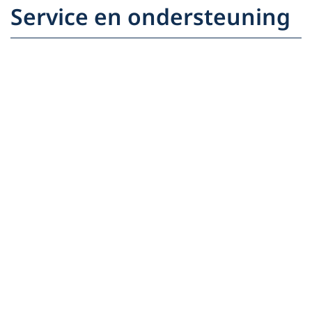
Service en ondersteuning
Wij helpen u graag
Bent u partner van
CarGarantie?