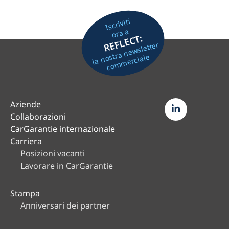
Iscriviti
ora a
REFLECT:
la nostra newsletter
commerciale
Aziende
Collaborazioni
CarGarantie internazionale
Carriera
Posizioni vacanti
Lavorare in CarGarantie
Stampa
Anniversari dei partner