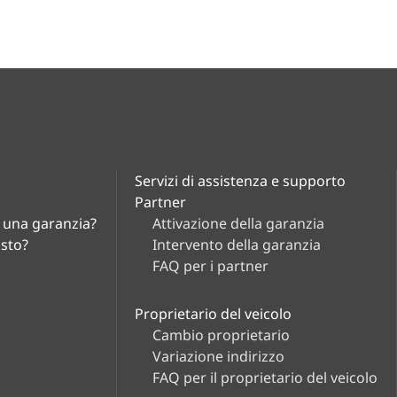
veicolo
Carriera
Stampa
Partner
Servizi di
Proprietario del veicolo
assistenza e
Servizi di assistenza e supporto
Partner
supporto
i una garanzia?
Attivazione della garanzia
asto?
Intervento della garanzia
FAQ per i partner
Aziende
Proprietario del veicolo
Cambio proprietario
Variazione indirizzo
FAQ per il proprietario del veicolo