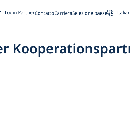
Login Partner
Italia
Contatto
Carriera
Selezione paese
er Kooperationspar
ncipale
Partner
Proprietario de