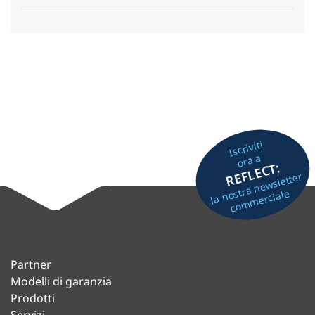
Iscriviti
ora a
REFLECT:
la nostra newsletter
commerciale
Partner
Modelli di garanzia
Prodotti