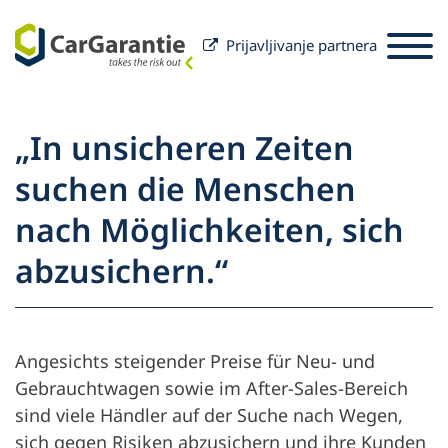
Prijavljivanje partnera
Preskoči na sadržaj
Odabir zemlje
Odaberite jezik
St
„In unsicheren Zeiten
Partneri
suchen die Menschen
Vlasnik vozila
nach Möglichkeiten, sich
Partneri
Usluga i podrška
Vlasnik vozila
abzusichern.“
O društvu CarGarantie
Angesichts steigender Preise für Neu- und
Gebrauchtwagen sowie im After-Sales-Bereich
sind viele Händler auf der Suche nach Wegen,
sich gegen Risiken abzusichern und ihre Kunden