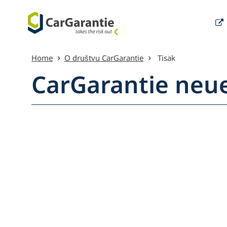
Preskoči na sadržaj
Home
O društvu CarGarantie
Tisak
CarGarantie neu
Pregled 