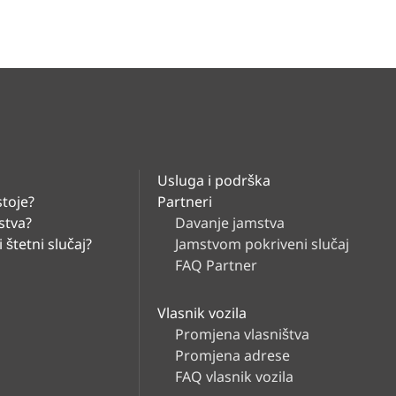
Vlasnik vozila
Usluga i
podrška
O društvu
Usluga i podrška
stoje?
Partneri
stva?
Davanje jamstva
CarGarantie
 štetni slučaj?
Jamstvom pokriveni slučaj
FAQ Partner
Vlasnik vozila
Promjena vlasništva
Promjena adrese
FAQ vlasnik vozila