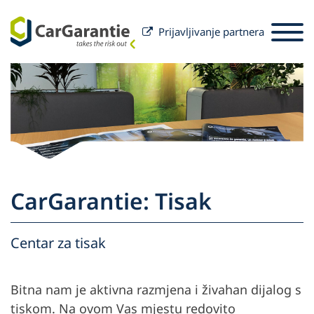
Prijavljivanje partnera
Preskoči na sadržaj
Odabir zemlje
Odaberite jezik
St
Partneri
Vlasnik vozila
Partneri
Usluga i podrška
Vlasnik vozila
CarGarantie: Tisak
O društvu CarGarantie
Centar za tisak
Bitna nam je aktivna razmjena i živahan dijalog s
tiskom. Na ovom Vas mjestu redovito