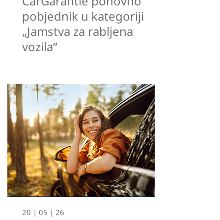
CarGarantie ponovno
pobjednik u kategoriji
„Jamstva za rabljena
vozila“
20 | 05 | 26