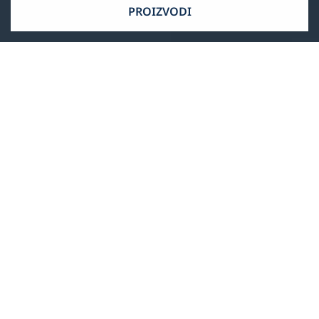
PROIZVODI
Usluga i podrška
Rado ćemo Vam pomoći