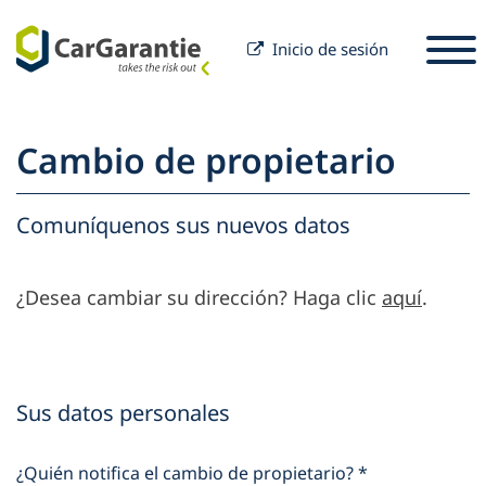
Inicio de sesión
Saltar al contenido
Seleccione un país
Por favor, seleccione un idioma
S
Cambio de propietario
Socios
Propietario del vehículo
Comuníquenos sus nuevos datos
Socios
Servicio y Soporte
Propietario del vehículo
¿Desea cambiar su dirección? Haga clic
aquí
.
Carrera
Empresa
Sus datos personales
¿Quién notifica el cambio de propietario?
*