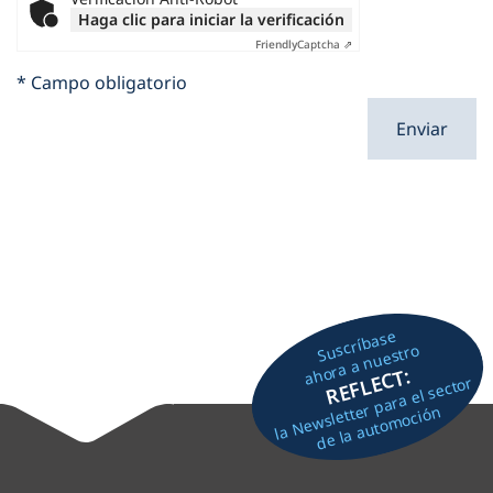
Haga clic para iniciar la verificación
Friendly
Captcha ⇗
* Campo obligatorio
Enviar
Suscríbase
ahora a nuestro
REFLECT:
la Newsletter para el sector
de la automoción