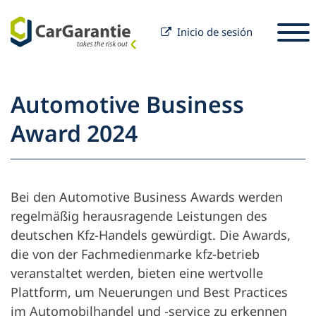
Inicio de sesión
Saltar al contenido
Seleccione un país
Por favor, seleccione un idioma
S
Automotive Business
Socios
Award 2024
Propietario del vehículo
Socios
Servicio y Soporte
Propietario del vehículo
Bei den Automotive Business Awards werden
Carrera
Empresa
regelmäßig herausragende Leistungen des
deutschen Kfz-Handels gewürdigt. Die Awards,
die von der Fachmedienmarke
kfz-betrieb
veranstaltet werden, bieten eine wertvolle
Plattform, um Neuerungen und Best Practices
im Automobilhandel und -service zu erkennen