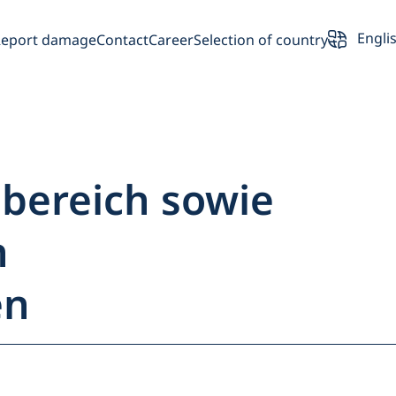
Engli
Report damage
Contact
Career
Selection of country
bereich sowie
erview
n
Partner
en
Vehicle owner