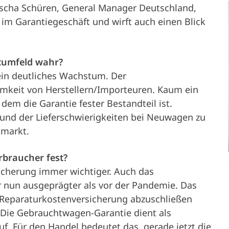
scha Schüren, General Manager Deutschland,
Partner
Service &
Career
im Garantiegeschäft und wirft auch einen Blick
Vehicle owners
Support
tumfeld wahr?
in deutliches Wachstum. Der
mkeit von Herstellern/Importeuren. Kaum ein
Company
dem die Garantie fester Bestandteil ist.
rund der Lieferschwierigkeiten bei Neuwagen zu
nmarkt.
rbraucher fest?
sicherung immer wichtiger. Auch das
r nun ausgeprägter als vor der Pandemie. Das
ne Reparaturkostenversicherung abzuschließen
. Die Gebrauchtwagen-Garantie dient als
f. Für den Handel bedeutet das, gerade jetzt die