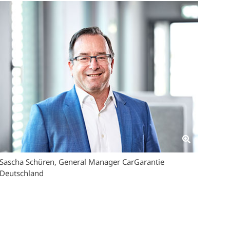
Open i
Sascha Schüren, General Manager CarGarantie
Deutschland