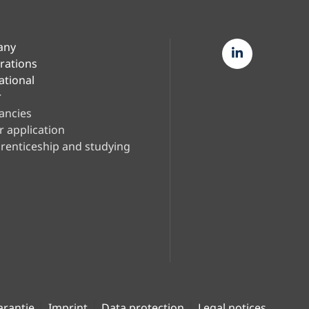
any
rations
ational
r
ancies
r application
renticeship and studying
arantie
Imprint
Data protection
Legal notices