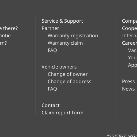
Service & Support
Comp
e there?
Partner
Coope
antie
Warranty registration
Intern
im?
Warranty claim
Caree
FAQ
Vac
You
App
Vehicle owners
Change of owner
Change of address
Press
FAQ
News
Contact
Claim report form
© 2026 CarG