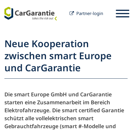
Partner-login
Spring til indhold
Valg af land
Vælg sprog
S
Neue Kooperation
Partner
zwischen smart Europe
Bilejer
und CarGarantie
Partner
Service & Support
Bilejer
Karriere
Virksomhed
Die smart Europe GmbH und CarGarantie
starten eine Zusammenarbeit im Bereich
Elektrofahrzeuge. Die smart certified Garantie
schützt alle vollelektrischen smart
Gebrauchtfahrzeuge (smart #-Modelle und