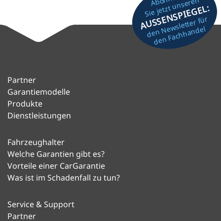
Sie jetzt unseren
AUSSENSPIEGEL:
den Newsletter für
den Fachhandel
Partner
Garantiemodelle
Produkte
Dienstleistungen
Fahrzeughalter
Welche Garantien gibt es?
Vorteile einer CarGarantie
Was ist im Schadenfall zu tun?
Service & Support
Partner