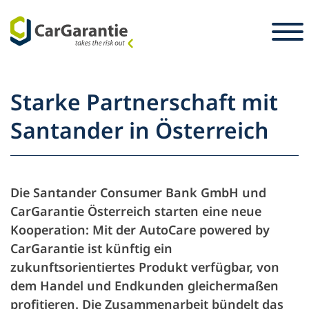
Zum Inhalt springen
Länderauswahl
Sprachauswahl
S
Starke Partnerschaft mit
Partner
Santander in Österreich
Fahrzeughalter
Partner
Service & Support
Fahrzeughalter
Die Santander Consumer Bank GmbH und
Karriere
Unternehmen
CarGarantie Österreich starten eine neue
Presse
Kooperation: Mit der
AutoCare powered by
CarGarantie
ist künftig ein
zukunftsorientiertes Produkt verfügbar, von
dem Handel und Endkunden gleichermaßen
profitieren. Die Zusammenarbeit bündelt das