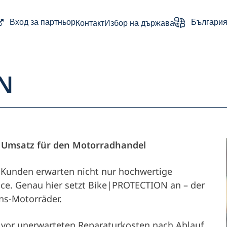
Вход за партньор
Българи
Контакт
Избор на държава
N
на менюто
 Umsatz für den Motorradhandel
Партньори
: Kunden erwarten nicht nur hochwertige
ice. Genau hier setzt Bike|PROTECTION an – der
Притежател н
ns-Motorräder.
vor unerwarteten Reparaturkosten nach Ablauf