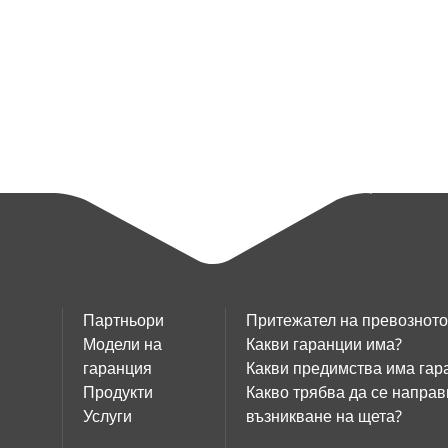
Партньори
Притежател на превозното
Модели на
Какви гаранции има?
гаранция
Какви предимства има гар
Продукти
Какво трябва да се направ
Услуги
възникване на щета?