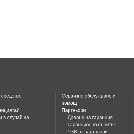
 средство
Сервизно обслужване и
помощ
анцията?
Партньори
и в случай на
Даване на гаранция
Гаранционно събитие
ЧЗВ от партньори