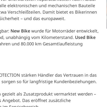
превозното
 alle elektronischen und mechanischen Bauteile
a Verschleißteilen. Damit bietet es Bikerinnen
Sicherheit – und das europaweit.
средство
Партньори
gbar:
New Bike
wurde für Motorräder entwickelt,
Притежател на превозното с
 sind, unabhängig vom Kilometerstand.
Used Bike
Сервизно
 Jahren und 80.000 km Gesamtlaufleistung
обслужване и
помощ
TECTION stärken Händler das Vertrauen in das
sorgen so für langfristige Kundenbeziehungen.
 gezielt als Zusatzprodukt vermarktet werden –
Фирма
 Angebot. Das eröffnet zusätzliche
h im Servicebereich.