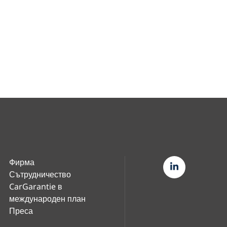
Фирма
Сътрудничество
CarGarantie в
международен план
Преса