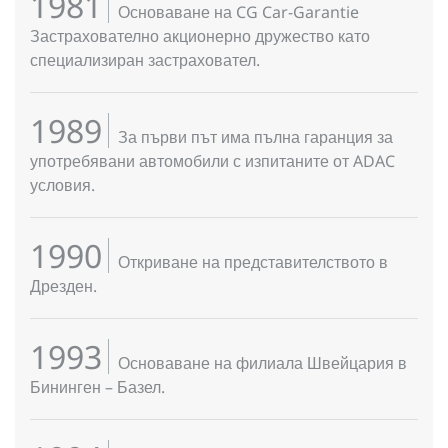
1981
Основаване на CG Car-Garantie
Застрахователно акционерно дружество като
специализиран застраховател.
1989
За първи път има пълна гаранция за
употребявани автомобили с изпитаните от ADAC
условия.
1990
Откриване на представителството в
Дрезден.
1993
Основаване на филиала Швейцария в
Бининген – Базел.