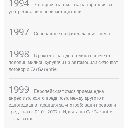
1994
За първи път има пълна гаранция за
употребявани и нови мотоциклети.
1997
Основаване на филиала във Виена.
1998
В рамките на една година повече от
половин милион купувачи на автомобили сключват
договор с CarGarantie.
1999
Европейският съюз приема една
директива, която предписва между другото и
едногодишна гаранция за употребявани превозни
средства от 01.01.2002 г. Идеята на CarGarantie
става закон.