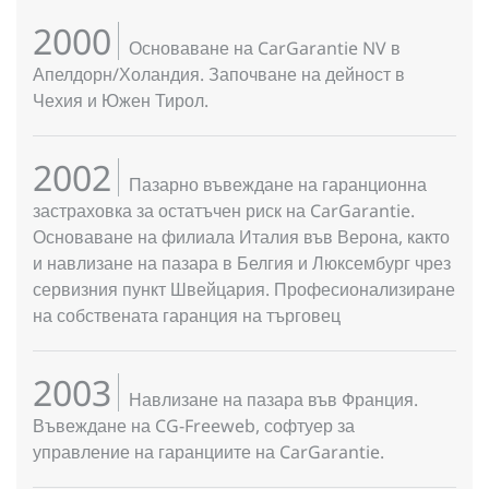
2000
Основаване на CarGarantie NV в
Апелдорн/Холандия. Започване на дейност в
Чехия и Южен Тирол.
2002
Пазарно въвеждане на гаранционна
застраховка за остатъчен риск на CarGarantie.
Основаване на филиала Италия във Верона, както
и навлизане на пазара в Белгия и Люксембург чрез
сервизния пункт Швейцария. Професионализиране
на собствената гаранция на търговец
2003
Навлизане на пазара във Франция.
Въвеждане на CG-Freeweb, софтуер за
управление на гаранциите на CarGarantie.