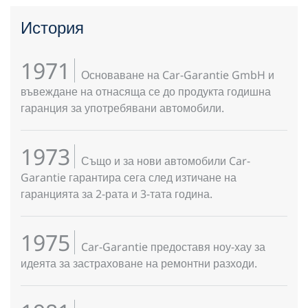
История
1971
Основаване на Car-Garantie GmbH и
въвеждане на отнасяща се до продукта годишна
гаранция за употребявани автомобили.
1973
Също и за нови автомобили Car-
Garantie гарантира сега след изтичане на
гаранцията за 2-рата и 3-тата година.
1975
Car-Garantie предоставя ноу-хау за
идеята за застраховане на ремонтни разходи.